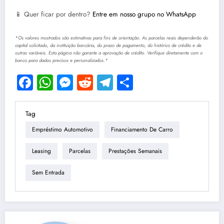
📱 Quer ficar por dentro?
Entre em nosso grupo no WhatsApp
*Os valores mostrados são estimativas para fins de orientação. As parcelas reais dependerão do
capital solicitado, da instituição bancária, do prazo de pagamento, do histórico de crédito e de
outras variáveis. Esta página não garante a aprovação de crédito. Verifique diretamente com o
banco para dados precisos e personalizados.*
Facebook
WhatsApp
Messenger
Reddit
Telegram
Share
Tag
Empréstimo Automotivo
Financiamento De Carro
Leasing
Parcelas
Prestações Semanais
Sem Entrada