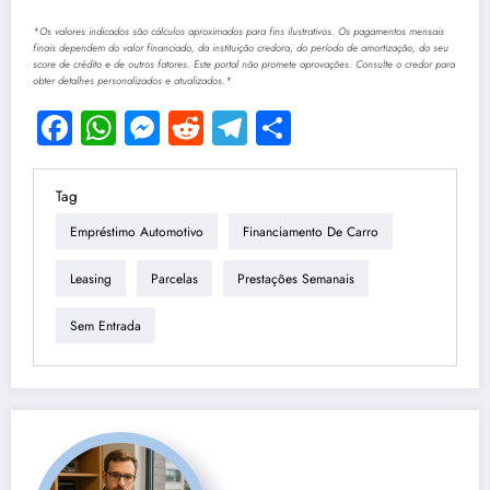
*Os valores indicados são cálculos aproximados para fins ilustrativos. Os pagamentos mensais
finais dependem do valor financiado, da instituição credora, do período de amortização, do seu
score de crédito e de outros fatores. Este portal não promete aprovações. Consulte o credor para
obter detalhes personalizados e atualizados.*
Facebook
WhatsApp
Messenger
Reddit
Telegram
Share
Tag
Empréstimo Automotivo
Financiamento De Carro
Leasing
Parcelas
Prestações Semanais
Sem Entrada