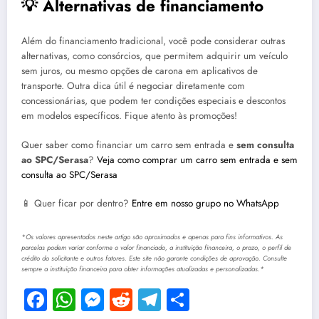
💡 Alternativas de financiamento
Além do financiamento tradicional, você pode considerar outras
alternativas, como consórcios, que permitem adquirir um veículo
sem juros, ou mesmo opções de carona em aplicativos de
transporte. Outra dica útil é negociar diretamente com
concessionárias, que podem ter condições especiais e descontos
em modelos específicos. Fique atento às promoções!
Quer saber como financiar um carro sem entrada e
sem consulta
ao SPC/Serasa
?
Veja como comprar um carro sem entrada e sem
consulta ao SPC/Serasa
📱 Quer ficar por dentro?
Entre em nosso grupo no WhatsApp
*Os valores apresentados neste artigo são aproximados e apenas para fins informativos. As
parcelas podem variar conforme o valor financiado, a instituição financeira, o prazo, o perfil de
crédito do solicitante e outros fatores. Este site não garante condições de aprovação. Consulte
sempre a instituição financeira para obter informações atualizadas e personalizadas.*
Facebook
WhatsApp
Messenger
Reddit
Telegram
Share