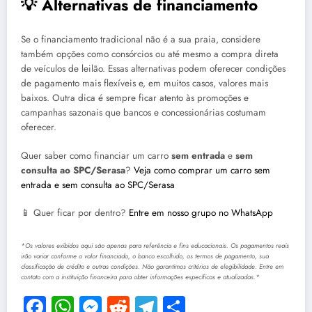
💡 Alternativas de financiamento
Se o financiamento tradicional não é a sua praia, considere
também opções como consórcios ou até mesmo a compra direta
de veículos de leilão. Essas alternativas podem oferecer condições
de pagamento mais flexíveis e, em muitos casos, valores mais
baixos. Outra dica é sempre ficar atento às promoções e
campanhas sazonais que bancos e concessionárias costumam
oferecer.
Quer saber como financiar um carro
sem entrada
e
sem
consulta ao SPC/Serasa
?
Veja como comprar um carro sem
entrada e sem consulta ao SPC/Serasa
📱 Quer ficar por dentro?
Entre em nosso grupo no WhatsApp
*Os valores exibidos aqui são apenas para referência e fins educacionais. Os pagamentos reais
irão variar conforme o valor financiado, o banco escolhido, os termos de pagamento, sua
classificação de crédito e outras condições. Não garantimos critérios de elegibilidade. Entre em
contato com a instituição financeira para obter informações específicas e atualizadas.*
Facebook
WhatsApp
Messenger
Reddit
Telegram
Share