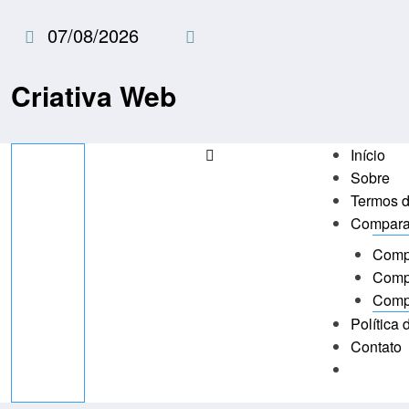
Pular
07/08/2026
para
o
conteúdo
Criativa Web
Início
Sobre
Termos 
Compara
Compa
Comp
Comp
Política
Contato