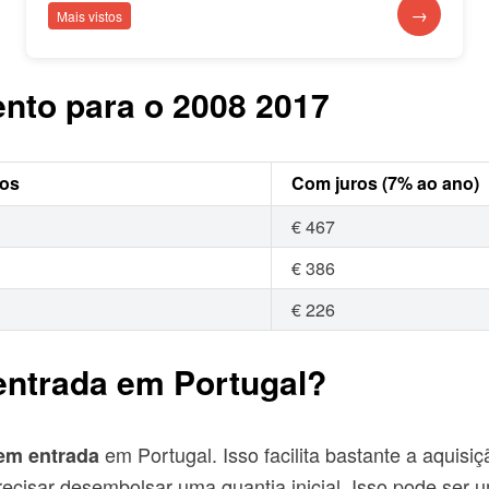
→
Mais vistos
ento para o 2008 2017
ros
Com juros (7% ao ano)
€ 467
€ 386
€ 226
 entrada em Portugal?
em Portugal. Isso facilita bastante a aquisi
em entrada
ecisar desembolsar uma quantia inicial. Isso pode ser u