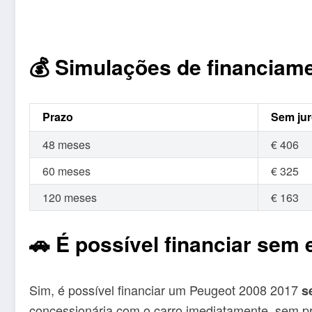
💰 Simulações de financiam
Prazo
Sem ju
48 meses
€ 406
60 meses
€ 325
120 meses
€ 163
🚗 É possível financiar sem
Sim, é possível financiar um Peugeot 2008 2017
s
concessionária com o carro imediatamente, sem pr