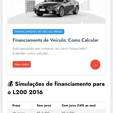
FINANCIAMENTO DE VEÍCULO BRASIL
Financiamento de Veículo: Como Calcular
Está pensando em comprar um carro financiado?
Entender como calcular...
→
Mais vistos
💰 Simulações de financiamento para
o L200 2016
Prazo
Sem juros
Com juros (14% ao ano)