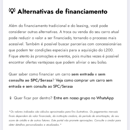
💡 Alternativas de financiamento
Além do financiamento tradicional e do leasing, você pode
considerar outras alternativas. A troca ou venda do seu carro atual
pode reduzir o valor a ser financiado, tornando o processo mais
acessível. Também é possível buscar parcerias com concessionárias
que podem ter condições especiais para a aquisição do L200.
Fique atento às promoções e eventos, pois muitas vezes é possível
encontrar ofertas vantajosas que podem aliviar o seu bolso.
Quer saber como financiar um carro
sem entrada
e
sem
consulta ao SPC/Serasa
?
Veja como comprar um carro sem
entrada e sem consulta ao SPC/Serasa
📱 Quer ficar por dentro?
Entre em nosso grupo no WhatsApp
*Os valores indicados são cálculos aproximados para fins ilustrativos. Os pagamentos mensais
finais dependem do valor financiado, da instituição credora, do período de amortização, do seu
score de crédito e de outros fatores. Este portal não promete aprovações. Consulte o credor para
obter detalhes personalizados e atualizados.*