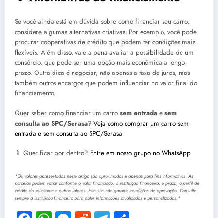
Se você ainda está em dúvida sobre como financiar seu carro,
considere algumas alternativas criativas. Por exemplo, você pode
procurar cooperativas de crédito que podem ter condições mais
flexíveis. Além disso, vale a pena avaliar a possibilidade de um
consórcio, que pode ser uma opção mais econômica a longo
prazo. Outra dica é negociar, não apenas a taxa de juros, mas
também outros encargos que podem influenciar no valor final do
financiamento.
Quer saber como financiar um carro
sem entrada
e
sem
consulta ao SPC/Serasa
?
Veja como comprar um carro sem
entrada e sem consulta ao SPC/Serasa
📱 Quer ficar por dentro?
Entre em nosso grupo no WhatsApp
*Os valores apresentados neste artigo são aproximados e apenas para fins informativos. As
parcelas podem variar conforme o valor financiado, a instituição financeira, o prazo, o perfil de
crédito do solicitante e outros fatores. Este site não garante condições de aprovação. Consulte
sempre a instituição financeira para obter informações atualizadas e personalizadas.*