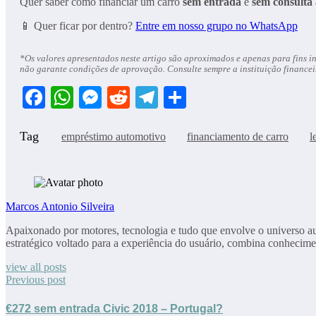
Quer saber como financiar um carro
sem entrada
e
sem consulta
📱 Quer ficar por dentro?
Entre em nosso grupo no WhatsApp
*Os valores apresentados neste artigo são aproximados e apenas para fins info
não garante condições de aprovação. Consulte sempre a instituição financei
Facebook
WhatsApp
Messenger
Reddit
Telegram
Share
Tag
empréstimo automotivo
financiamento de carro
l
Marcos Antonio Silveira
Apaixonado por motores, tecnologia e tudo que envolve o universo au
estratégico voltado para a experiência do usuário, combina conhecime
view all posts
Previous post
€272 sem entrada Civic 2018 – Portugal?