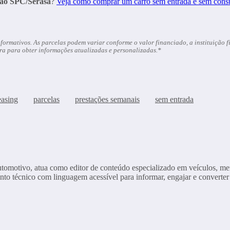
 ao SPC/Serasa
?
Veja como comprar um carro sem entrada e sem cons
rmativos. As parcelas podem variar conforme o valor financiado, a instituição finan
ra para obter informações atualizadas e personalizadas.*
easing
parcelas
prestações semanais
sem entrada
tomotivo, atua como editor de conteúdo especializado em veículos, mer
nto técnico com linguagem acessível para informar, engajar e converter