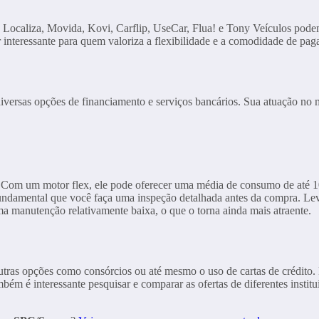
 Localiza, Movida, Kovi, Carflip, UseCar, Flua! e Tony Veículos pode
nteressante para quem valoriza a flexibilidade e a comodidade de pag
iversas opções de financiamento e serviços bancários. Sua atuação no m
Com um motor flex, ele pode oferecer uma média de consumo de até 10
undamental que você faça uma inspeção detalhada antes da compra. Lev
a manutenção relativamente baixa, o que o torna ainda mais atraente.
tras opções como consórcios ou até mesmo o uso de cartas de crédito. 
bém é interessante pesquisar e comparar as ofertas de diferentes instit