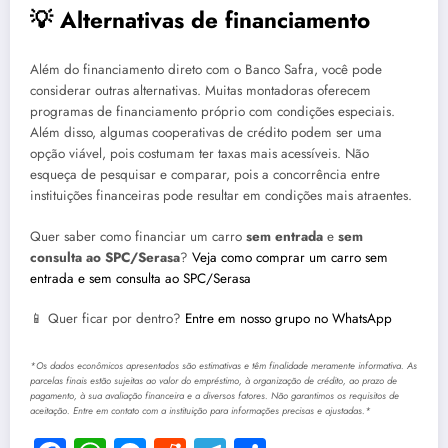
💡 Alternativas de financiamento
Além do financiamento direto com o Banco Safra, você pode
considerar outras alternativas. Muitas montadoras oferecem
programas de financiamento próprio com condições especiais.
Além disso, algumas cooperativas de crédito podem ser uma
opção viável, pois costumam ter taxas mais acessíveis. Não
esqueça de pesquisar e comparar, pois a concorrência entre
instituições financeiras pode resultar em condições mais atraentes.
Quer saber como financiar um carro
sem entrada
e
sem
consulta ao SPC/Serasa
?
Veja como comprar um carro sem
entrada e sem consulta ao SPC/Serasa
📱 Quer ficar por dentro?
Entre em nosso grupo no WhatsApp
*Os dados econômicos apresentados são estimativas e têm finalidade meramente informativa. As
parcelas finais estão sujeitas ao valor do empréstimo, à organização de crédito, ao prazo de
pagamento, à sua avaliação financeira e a diversos fatores. Não garantimos os requisitos de
aceitação. Entre em contato com a instituição para informações precisas e ajustadas.*