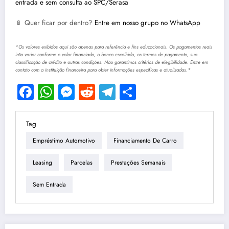
entrada e sem consulta ao SPC/Serasa
📱 Quer ficar por dentro?
Entre em nosso grupo no WhatsApp
*Os valores exibidos aqui são apenas para referência e fins educacionais. Os pagamentos reais
irão variar conforme o valor financiado, o banco escolhido, os termos de pagamento, sua
classificação de crédito e outras condições. Não garantimos critérios de elegibilidade. Entre em
contato com a instituição financeira para obter informações específicas e atualizadas.*
Facebook
WhatsApp
Messenger
Reddit
Telegram
Share
Tag
Empréstimo Automotivo
Financiamento De Carro
Leasing
Parcelas
Prestações Semanais
Sem Entrada