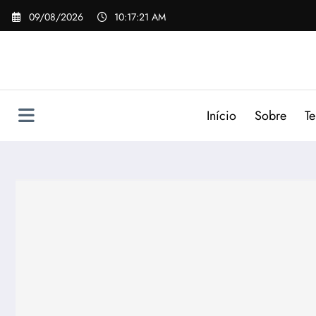
Pular
09/08/2026
10:17:22 AM
para
o
conteúdo
Início
Sobre
T