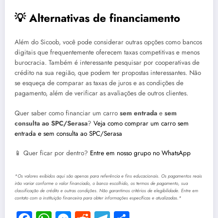
💡 Alternativas de financiamento
Além do Sicoob, você pode considerar outras opções como bancos
digitais que frequentemente oferecem taxas competitivas e menos
burocracia. Também é interessante pesquisar por cooperativas de
crédito na sua região, que podem ter propostas interessantes. Não
se esqueça de comparar as taxas de juros e as condições de
pagamento, além de verificar as avaliações de outros clientes.
Quer saber como financiar um carro
sem entrada
e
sem
consulta ao SPC/Serasa
?
Veja como comprar um carro sem
entrada e sem consulta ao SPC/Serasa
📱 Quer ficar por dentro?
Entre em nosso grupo no WhatsApp
*Os valores exibidos aqui são apenas para referência e fins educacionais. Os pagamentos reais
irão variar conforme o valor financiado, o banco escolhido, os termos de pagamento, sua
classificação de crédito e outras condições. Não garantimos critérios de elegibilidade. Entre em
contato com a instituição financeira para obter informações específicas e atualizadas.*