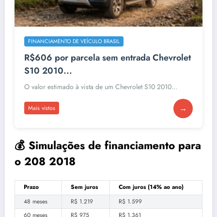
FINANCIAMENTO DE VEÍCULO BRASIL
R$606 por parcela sem entrada Chevrolet
S10 2010...
O valor estimado à vista de um Chevrolet S10 2010...
→
Mais vistos
💰 Simulações de financiamento para
o 208 2018
Prazo
Sem juros
Com juros (14% ao ano)
48 meses
R$ 1.219
R$ 1.599
60 meses
R$ 975
R$ 1.361