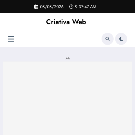
Pular
08/08/2026
9:37:47 AM
para
o
Criativa Web
conteúdo
Ads