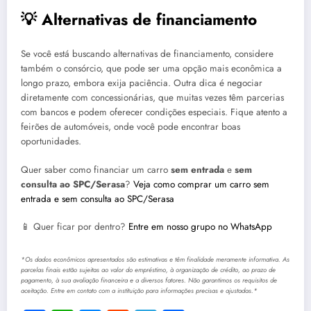
💡 Alternativas de financiamento
Se você está buscando alternativas de financiamento, considere
também o consórcio, que pode ser uma opção mais econômica a
longo prazo, embora exija paciência. Outra dica é negociar
diretamente com concessionárias, que muitas vezes têm parcerias
com bancos e podem oferecer condições especiais. Fique atento a
feirões de automóveis, onde você pode encontrar boas
oportunidades.
Quer saber como financiar um carro
sem entrada
e
sem
consulta ao SPC/Serasa
?
Veja como comprar um carro sem
entrada e sem consulta ao SPC/Serasa
📱 Quer ficar por dentro?
Entre em nosso grupo no WhatsApp
*Os dados econômicos apresentados são estimativas e têm finalidade meramente informativa. As
parcelas finais estão sujeitas ao valor do empréstimo, à organização de crédito, ao prazo de
pagamento, à sua avaliação financeira e a diversos fatores. Não garantimos os requisitos de
aceitação. Entre em contato com a instituição para informações precisas e ajustadas.*