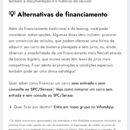
também a documentação e o histórico do veículo!
💡 Alternativas de financiamento
Além do financiamento tradicional e do leasing, você pode
considerar outras opções. Algumas dicas úteis incluem: procurar
por consórcios de veículos, que podem oferecer uma forma de
adquirir seu carro de maneira planejada e sem juros; ou, ainda,
observar a possibilidade de um financiamento mais flexível através
de bancos digitais, que muitas vezes têm taxas de juros mais
competitivas. Ficar atento às promoções e condições especiais
também pode ser uma ótima estratégia!
Quer saber como financiar um carro
sem entrada
e
sem
consulta ao SPC/Serasa
?
Veja como comprar um carro sem
entrada e sem consulta ao SPC/Serasa
📱 Quer ficar por dentro?
Entre em nosso grupo no WhatsApp
*Os dados econômicos apresentados são estimativas e têm finalidade meramente informativa. As
parcelas finais estão sujeitas ao valor do empréstimo, à organização de crédito, ao prazo de
pagamento, à sua avaliação financeira e a diversos fatores. Não garantimos os requisitos de