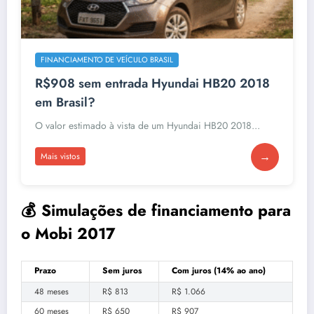
FINANCIAMENTO DE VEÍCULO BRASIL
R$908 sem entrada Hyundai HB20 2018
em Brasil?
O valor estimado à vista de um Hyundai HB20 2018...
→
Mais vistos
💰 Simulações de financiamento para
o Mobi 2017
Prazo
Sem juros
Com juros (14% ao ano)
48 meses
R$ 813
R$ 1.066
60 meses
R$ 650
R$ 907