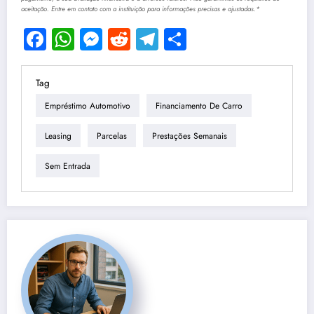
aceitação. Entre em contato com a instituição para informações precisas e ajustadas.*
Facebook
WhatsApp
Messenger
Reddit
Telegram
Share
Tag
Empréstimo Automotivo
Financiamento De Carro
Leasing
Parcelas
Prestações Semanais
Sem Entrada