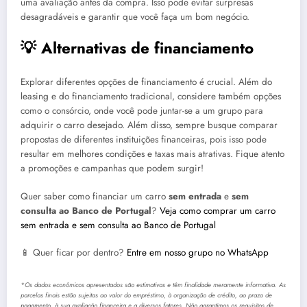
uma avaliação antes da compra. Isso pode evitar surpresas
desagradáveis e garantir que você faça um bom negócio.
💡 Alternativas de financiamento
Explorar diferentes opções de financiamento é crucial. Além do
leasing e do financiamento tradicional, considere também opções
como o consórcio, onde você pode juntar-se a um grupo para
adquirir o carro desejado. Além disso, sempre busque comparar
propostas de diferentes instituições financeiras, pois isso pode
resultar em melhores condições e taxas mais atrativas. Fique atento
a promoções e campanhas que podem surgir!
Quer saber como financiar um carro
sem entrada
e
sem
consulta ao Banco de Portugal
?
Veja como comprar um carro
sem entrada e sem consulta ao Banco de Portugal
📱 Quer ficar por dentro?
Entre em nosso grupo no WhatsApp
*Os dados econômicos apresentados são estimativas e têm finalidade meramente informativa. As
parcelas finais estão sujeitas ao valor do empréstimo, à organização de crédito, ao prazo de
pagamento, à sua avaliação financeira e a diversos fatores. Não garantimos os requisitos de