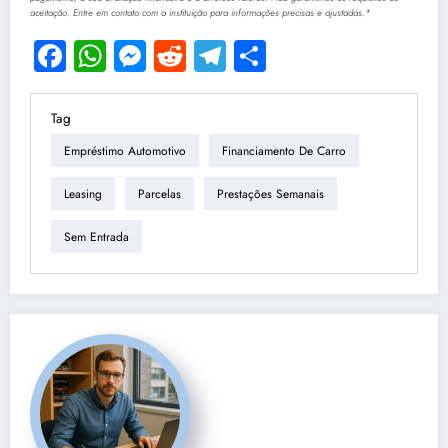
aceitação. Entre em contato com a instituição para informações precisas e ajustadas.*
Facebook
WhatsApp
Messenger
Reddit
Telegram
Share
Tag
Empréstimo Automotivo
Financiamento De Carro
Leasing
Parcelas
Prestações Semanais
Sem Entrada