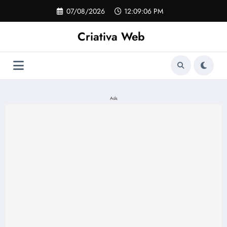
Pular
07/08/2026
12:09:06 PM
para
o
Criativa Web
conteúdo
Ads