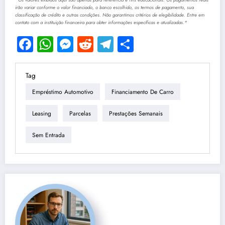
irão variar conforme o valor financiado, o banco escolhido, os termos de pagamento, sua
classificação de crédito e outras condições. Não garantimos critérios de elegibilidade. Entre em
contato com a instituição financeira para obter informações específicas e atualizadas.*
Facebook
WhatsApp
Messenger
Reddit
Telegram
Share
Tag
Empréstimo Automotivo
Financiamento De Carro
Leasing
Parcelas
Prestações Semanais
Sem Entrada