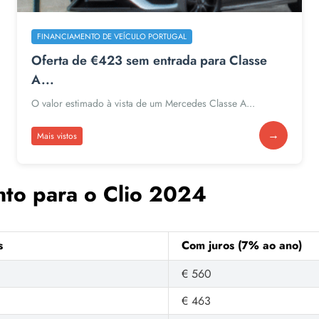
FINANCIAMENTO DE VEÍCULO PORTUGAL
Oferta de €423 sem entrada para Classe
A...
O valor estimado à vista de um Mercedes Classe A...
→
Mais vistos
nto para o Clio 2024
s
Com juros (7% ao ano)
€ 560
€ 463