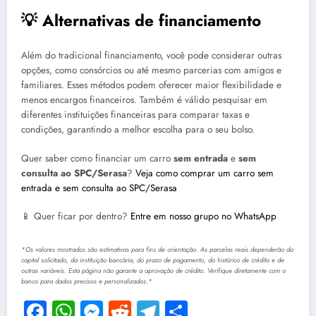
💡 Alternativas de financiamento
Além do tradicional financiamento, você pode considerar outras
opções, como consórcios ou até mesmo parcerias com amigos e
familiares. Esses métodos podem oferecer maior flexibilidade e
menos encargos financeiros. Também é válido pesquisar em
diferentes instituições financeiras para comparar taxas e
condições, garantindo a melhor escolha para o seu bolso.
Quer saber como financiar um carro
sem entrada
e
sem
consulta ao SPC/Serasa
?
Veja como comprar um carro sem
entrada e sem consulta ao SPC/Serasa
📱 Quer ficar por dentro?
Entre em nosso grupo no WhatsApp
*Os valores mostrados são estimativas para fins de orientação. As parcelas reais dependerão do
capital solicitado, da instituição bancária, do prazo de pagamento, do histórico de crédito e de
outras variáveis. Esta página não garante a aprovação de crédito. Verifique diretamente com o
banco para dados precisos e personalizados.*
Facebook
WhatsApp
Messenger
Reddit
Telegram
Share