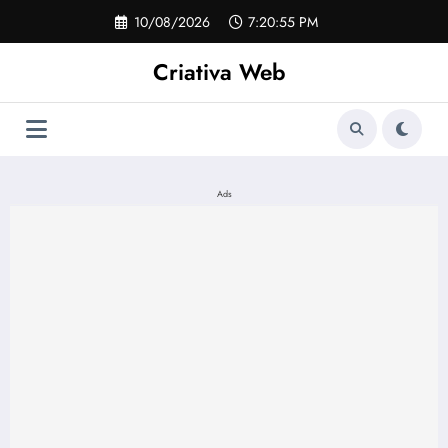
Pular
10/08/2026
7:20:55 PM
para
o
Criativa Web
conteúdo
Ads