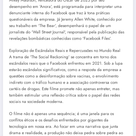
Mikey Madison, vencedora do Oscar de 2025 por seu
desempenho em 'Anora', está programada para interpretar uma
denunciante interna do Facebook que traz à tona práticas
questionáveis da empresa. Já Jeremy Allen White, conhecido por
seu trabalho em 'The Bear', desempenhará o papel de um
jornalista do 'Wall Street Journal', responsável pela publicação das
revelações bombásticas conhecidas como 'Facebook Files'.
Exploração de Escândalos Reais e Repercussões no Mundo Real
A trama de 'The Social Reckoning' se concentra em torno dos
escândalos reais que o Facebook enfrentou em 2021. Sob a lupa
estarão escândalos significativos, como a resposta da empresa a
questões como a desinformação sobre vacinas, o envolvimento
indireto com o tráfico humano e a associação controversa com
cartéis de drogas. Este filme promete não apenas entreter, mas
também estimular uma reflexão crítica sobre o papel das redes
sociais na sociedade moderna.
O filme não é apenas uma sequência; é uma janela para os
conflitos éticos e os desafios enfrentados por gigantes da
tecnologia em nossa era. Ao focar em uma narrativa que junta
drama e realidade, a produção não deixa pedra sobre pedra ao