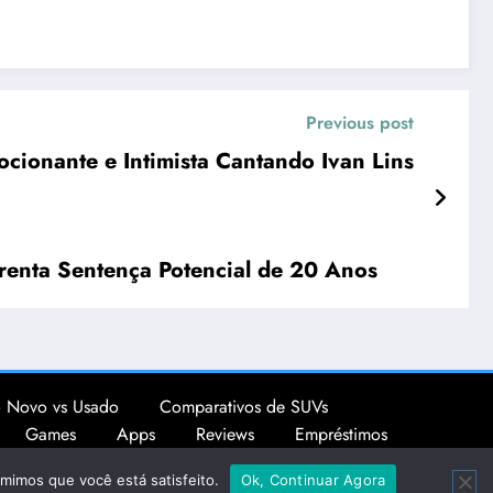
Previous post
cionante e Intimista Cantando Ivan Lins
renta Sentença Potencial de 20 Anos
 Novo vs Usado
Comparativos de SUVs
Games
Apps
Reviews
Empréstimos
Contato
umimos que você está satisfeito.
Ok, Continuar Agora