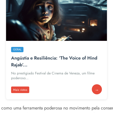
GERAL
Angústia e Resiliência: ‘The Voice of Hind
Rajab’...
No prestigiado Festival de Cinema de Veneza, um filme
poderoso...
→
Mais vistos
 como uma ferramenta poderosa no movimento pela conserv