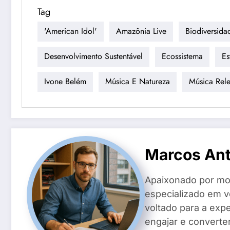
Tag
'American Idol'
Amazônia Live
Biodiversida
Desenvolvimento Sustentável
Ecossistema
Es
Ivone Belém
Música E Natureza
Música Rele
Marcos Anto
Apaixonado por mot
especializado em v
voltado para a exp
engajar e converte