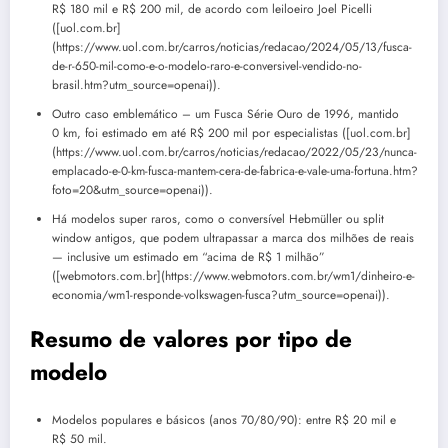
R$ 180 mil e R$ 200 mil, de acordo com leiloeiro Joel Picelli
([uol.com.br]
(https://www.uol.com.br/carros/noticias/redacao/2024/05/13/fusca-
de-r-650-mil-como-e-o-modelo-raro-e-conversivel-vendido-no-
brasil.htm?utm_source=openai)).
Outro caso emblemático – um Fusca Série Ouro de 1996, mantido
0 km, foi estimado em até R$ 200 mil por especialistas ([uol.com.br]
(https://www.uol.com.br/carros/noticias/redacao/2022/05/23/nunca-
emplacado-e-0-km-fusca-mantem-cera-de-fabrica-e-vale-uma-fortuna.htm?
foto=20&utm_source=openai)).
Há modelos super raros, como o conversível Hebmüller ou split
window antigos, que podem ultrapassar a marca dos milhões de reais
— inclusive um estimado em “acima de R$ 1 milhão”
([webmotors.com.br](https://www.webmotors.com.br/wm1/dinheiro-e-
economia/wm1-responde-volkswagen-fusca?utm_source=openai)).
Resumo de valores por tipo de
modelo
Modelos populares e básicos (anos 70/80/90): entre R$ 20 mil e
R$ 50 mil.