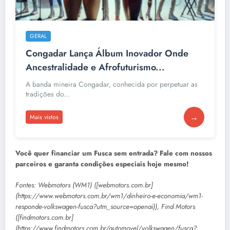
GERAL
Congadar Lança Álbum Inovador Onde
Ancestralidade e Afrofuturismo...
A banda mineira Congadar, conhecida por perpetuar as
tradições do...
→
Mais vistos
Você quer financiar um Fusca sem entrada? Fale com nossos
parceiros e garanta condições especiais hoje mesmo!
Fontes: Webmotors (WM1) ([webmotors.com.br]
(https://www.webmotors.com.br/wm1/dinheiro-e-economia/wm1-
responde-volkswagen-fusca?utm_source=openai)), Find Motors
([findmotors.com.br]
(https://www.findmotors.com.br/automovel/volkswagen/fusca?