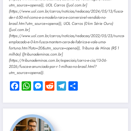
utm_source=openai)), UOL Carros ([uol.com.br]
(https://www.uol.com.br/carros/noticias/redacao/2024/05/13/fusca-
de-r-650-mil-como-e-o-modelo-raro-e-conversivel-vendido-no-
brasil.htm?utm_source=openai)), UOL Carros (0 km Série Ouro)
([uol.com.br]
(https://www.uol.com.br/carros/noticias/redacao/2022/05/23/nunca-
emplacado-e-0-km-fusca-mantem-cera-de-fabrica-e-vale-uma-
fortuna.htm?foto=20&utm_source=openai)), Tribuna de Minas (R$ 1
milhão) ([tribunademinas.com.br]
(https://tribunademinas.com.br/especiais/carro-e-cia/13-06-
2026/fusca-e-anunciado-por-r-1-milhao-no-brasil.html?
utm_source=openai)).
Facebook
WhatsApp
Messenger
Reddit
Telegram
Share