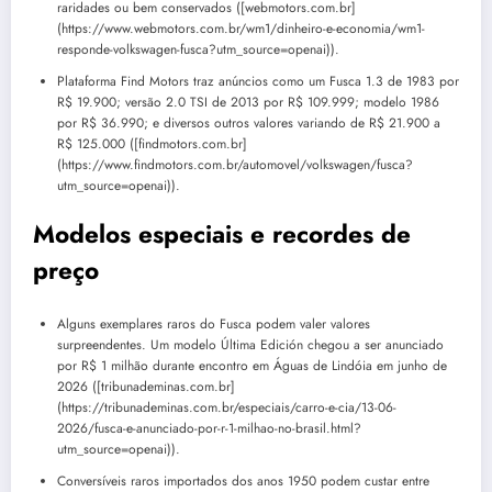
raridades ou bem conservados ([webmotors.com.br]
(https://www.webmotors.com.br/wm1/dinheiro-e-economia/wm1-
responde-volkswagen-fusca?utm_source=openai)).
Plataforma Find Motors traz anúncios como um Fusca 1.3 de 1983 por
R$ 19.900; versão 2.0 TSI de 2013 por R$ 109.999; modelo 1986
por R$ 36.990; e diversos outros valores variando de R$ 21.900 a
R$ 125.000 ([findmotors.com.br]
(https://www.findmotors.com.br/automovel/volkswagen/fusca?
utm_source=openai)).
Modelos especiais e recordes de
preço
Alguns exemplares raros do Fusca podem valer valores
surpreendentes. Um modelo Última Edición chegou a ser anunciado
por R$ 1 milhão durante encontro em Águas de Lindóia em junho de
2026 ([tribunademinas.com.br]
(https://tribunademinas.com.br/especiais/carro-e-cia/13-06-
2026/fusca-e-anunciado-por-r-1-milhao-no-brasil.html?
utm_source=openai)).
Conversíveis raros importados dos anos 1950 podem custar entre