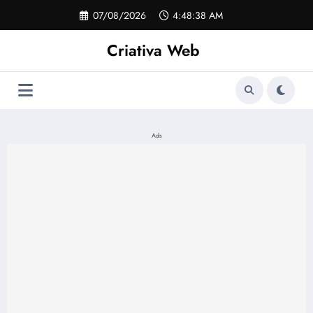
Pular
07/08/2026
4:48:38 AM
para
o
Criativa Web
conteúdo
Ads