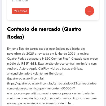
artistas que...
→
Mais vistos
Contexto de mercado (Quatro
Rodas)
Em uma lista de carros usados econômicos publicada em
novembro de 2025 e revisada em junho de 2026, a revista
Quatro Rodas destacou o HB20 Comfort Plus 1.0 usado com preço
médio de
R$ 51 453
. Essa versão oferece central multimídia com
Android Auto e Apple CarPlay, vidros e travas elétricas,
ar‑condicionado e volante multifuncional.
([quatrorodas.abril.com.br]
(https://quatrorodas.abril.com.br/carros-usados/23-carros-usados-
completos-e-economicos-por-menos-de-r-60-000/?
utm_source=openai)) Isso mostra que os preços variam bastante
conforme o ano de fabricação: modelos mais antigos custam bem
menos que os seminovos recém-saídos de linha.