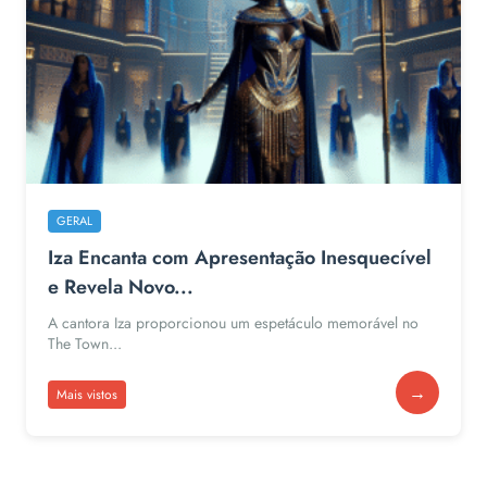
GERAL
Iza Encanta com Apresentação Inesquecível
e Revela Novo...
A cantora Iza proporcionou um espetáculo memorável no
The Town...
→
Mais vistos