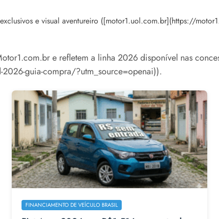
s exclusivos e visual aventureiro ([motor1.uol.com.br](https://mo
otor1.com.br e refletem a linha 2026 disponível nas conces
id-2026-guia-compra/?utm_source=openai)).
FINANCIAMENTO DE VEÍCULO BRASIL