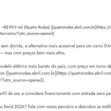
 ~R$ 99,9 mil (Quatro Rodas) ([quatrorodas.abril.com.br](https://qu
estao-caros/?utm_source=openai))
em dúvida, a alternativa mais acessível para um carro 0 km
 — mas com preços bem mais altos.
 modelo elétrico mais barato do país, com preço em torno 
os ([quatrorodas.abril.com.br](https://quatrorodas.abril.com.
s/?utm_source=openai)).
erfil de uso e considere financiamento com entrada zero p
u Kwid 2026? Fale com nosso parceiro e descubra as melho