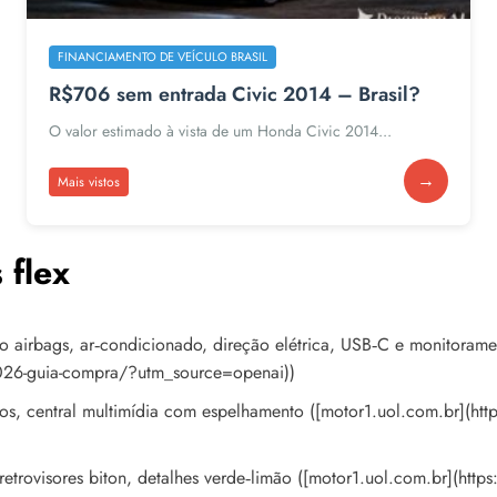
FINANCIAMENTO DE VEÍCULO BRASIL
R$706 sem entrada Civic 2014 – Brasil?
O valor estimado à vista de um Honda Civic 2014...
→
Mais vistos
 flex
ro airbags, ar‑condicionado, direção elétrica, USB‑C e monitoram
2026-guia-compra/?utm_source=openai))
ecidos, central multimídia com espelhamento ([motor1.uol.com.br](
 retrovisores biton, detalhes verde‑limão ([motor1.uol.com.br](ht