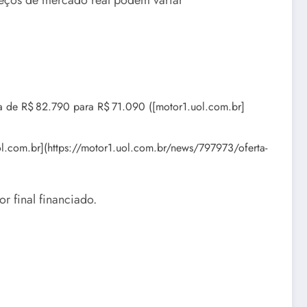
reços de mercado real podem variar
la de R$ 82.790 para R$ 71.090 ([motor1.uol.com.br]
l.com.br](https://motor1.uol.com.br/news/797973/oferta-
 final financiado.