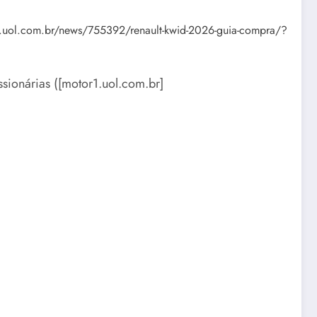
tor1.uol.com.br/news/755392/renault-kwid-2026-guia-compra/?
sionárias ([motor1.uol.com.br]