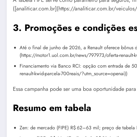
A Tabela FIPE serve como parâmetro para seguros, fi
([analiticar.com.br](https://analiticar.com.br/veicu
3. Promoções e condições es
Até o final de junho de 2026, a Renault oferece bônus
(https://motor1.uol.com.br/news/797973/oferta-renault-
Financiamento via Banco RCI: opção com entrada de 50%
renault-kwid-parcela-700reais/?utm_source=openai))
Essa campanha pode ser uma boa oportunidade para fe
Resumo em tabela
Zen: de mercado (FIPE) R$ 62–63 mil; preço de tabela 