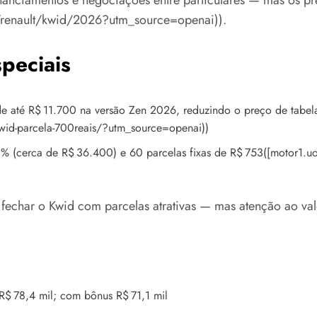
nanciamentos e negociações entre particulares — mas os p
los/renault/kwid/2026?utm_source=openai)).
peciais
 de até R$ 11.700 na versão Zen 2026, reduzindo o preço de tabe
kwid-parcela-700reais/?utm_source=openai))
 (cerca de R$ 36.400) e 60 parcelas fixas de R$ 753([motor1.uo
char o Kwid com parcelas atrativas — mas atenção ao valor
R$ 78,4 mil; com bônus R$ 71,1 mil