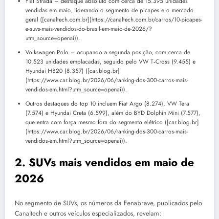
Fiat Strada – destaque absoluto com cerca de 15.395 unidades
vendidas em maio, liderando o segmento de picapes e o mercado
geral ([canaltech.com.br](https://canaltech.com.br/carros/10-picapes-
e-suvs-mais-vendidos-do-brasil-em-maio-de-2026/?
utm_source=openai)).
Volkswagen Polo – ocupando a segunda posição, com cerca de
10.523 unidades emplacadas, seguido pelo VW T‑Cross (9.455) e
Hyundai HB20 (8.357) ([car.blog.br]
(https://www.car.blog.br/2026/06/ranking-dos-300-carros-mais-
vendidos-em.html?utm_source=openai)).
Outros destaques do top 10 incluem Fiat Argo (8.274), VW Tera
(7.574) e Hyundai Creta (6.599), além do BYD Dolphin Mini (7.577),
que entra com força mesmo fora do segmento elétrico ([car.blog.br]
(https://www.car.blog.br/2026/06/ranking-dos-300-carros-mais-
vendidos-em.html?utm_source=openai)).
2. SUVs mais vendidos em maio de
2026
No segmento de SUVs, os números da Fenabrave, publicados pelo
Canaltech e outros veículos especializados, revelam: