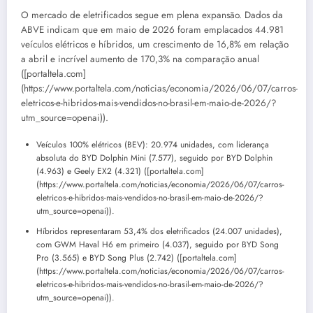
O mercado de eletrificados segue em plena expansão. Dados da
ABVE indicam que em maio de 2026 foram emplacados 44.981
veículos elétricos e híbridos, um crescimento de 16,8% em relação
a abril e incrível aumento de 170,3% na comparação anual
([portaltela.com]
(https://www.portaltela.com/noticias/economia/2026/06/07/carros-
eletricos-e-hibridos-mais-vendidos-no-brasil-em-maio-de-2026/?
utm_source=openai)).
Veículos 100% elétricos (BEV): 20.974 unidades, com liderança
absoluta do BYD Dolphin Mini (7.577), seguido por BYD Dolphin
(4.963) e Geely EX2 (4.321) ([portaltela.com]
(https://www.portaltela.com/noticias/economia/2026/06/07/carros-
eletricos-e-hibridos-mais-vendidos-no-brasil-em-maio-de-2026/?
utm_source=openai)).
Híbridos representaram 53,4% dos eletrificados (24.007 unidades),
com GWM Haval H6 em primeiro (4.037), seguido por BYD Song
Pro (3.565) e BYD Song Plus (2.742) ([portaltela.com]
(https://www.portaltela.com/noticias/economia/2026/06/07/carros-
eletricos-e-hibridos-mais-vendidos-no-brasil-em-maio-de-2026/?
utm_source=openai)).