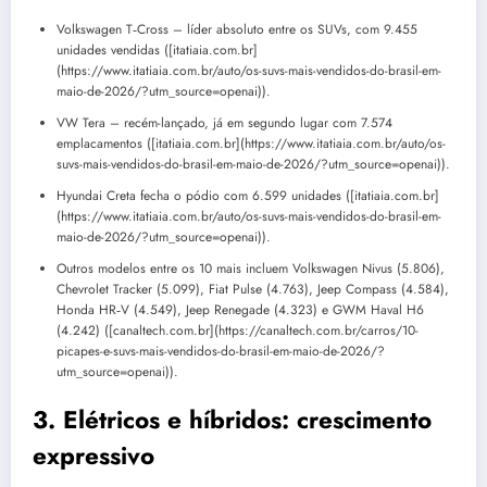
Volkswagen T‑Cross – líder absoluto entre os SUVs, com 9.455
unidades vendidas ([itatiaia.com.br]
(https://www.itatiaia.com.br/auto/os-suvs-mais-vendidos-do-brasil-em-
maio-de-2026/?utm_source=openai)).
VW Tera – recém-lançado, já em segundo lugar com 7.574
emplacamentos ([itatiaia.com.br](https://www.itatiaia.com.br/auto/os-
suvs-mais-vendidos-do-brasil-em-maio-de-2026/?utm_source=openai)).
Hyundai Creta fecha o pódio com 6.599 unidades ([itatiaia.com.br]
(https://www.itatiaia.com.br/auto/os-suvs-mais-vendidos-do-brasil-em-
maio-de-2026/?utm_source=openai)).
Outros modelos entre os 10 mais incluem Volkswagen Nivus (5.806),
Chevrolet Tracker (5.099), Fiat Pulse (4.763), Jeep Compass (4.584),
Honda HR‑V (4.549), Jeep Renegade (4.323) e GWM Haval H6
(4.242) ([canaltech.com.br](https://canaltech.com.br/carros/10-
picapes-e-suvs-mais-vendidos-do-brasil-em-maio-de-2026/?
utm_source=openai)).
3. Elétricos e híbridos: crescimento
expressivo