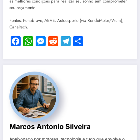
as melhores condições para realizar seu sonho sem comprometer
seu orçamento.
Fontes: Fenabrave, ABVE, Autoesporte (via RondoMotor/Vrum),
Canaltech.
Facebook
WhatsApp
Messenger
Reddit
Telegram
Share
Marcos Antonio Silveira
Apaixonado por motores, tecnologia e tudo que envolve o