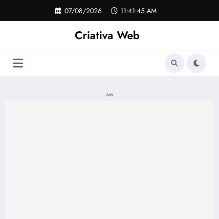
Pular
07/08/2026
11:41:45 AM
para
o
Criativa Web
conteúdo
Ads