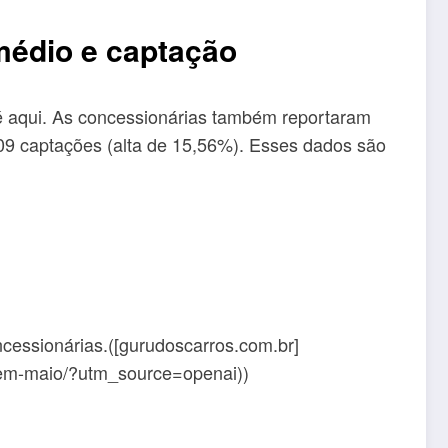
médio e captação
té aqui. As concessionárias também reportaram
09 captações (alta de 15,56%). Esses dados são
cessionárias.([gurudoscarros.com.br]
e-em-maio/?utm_source=openai))