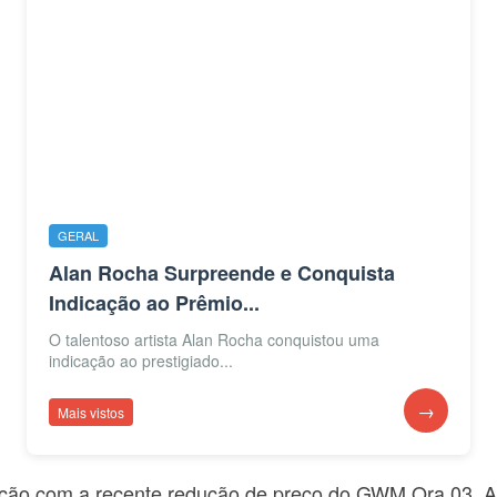
GERAL
Alan Rocha Surpreende e Conquista
Indicação ao Prêmio...
O talentoso artista Alan Rocha conquistou uma
indicação ao prestigiado...
→
Mais vistos
lição com a recente redução de preço do GWM Ora 03. Ag