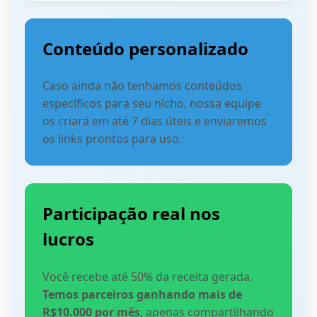
Conteúdo personalizado
Caso ainda não tenhamos conteúdos
específicos para seu nicho, nossa equipe
os criará em até 7 dias úteis e enviaremos
os links prontos para uso.
Participação real nos
lucros
Você recebe até 50% da receita gerada.
Temos parceiros ganhando mais de
R$10.000 por mês
, apenas compartilhando