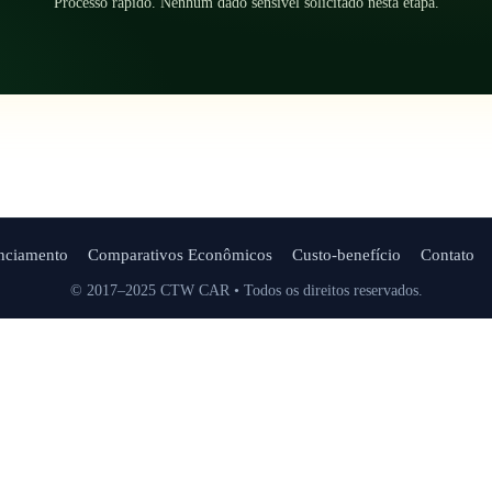
Processo rápido. Nenhum dado sensível solicitado nesta etapa.
nciamento
Comparativos Econômicos
Custo-benefício
Contato
© 2017–2025 CTW CAR • Todos os direitos reservados.