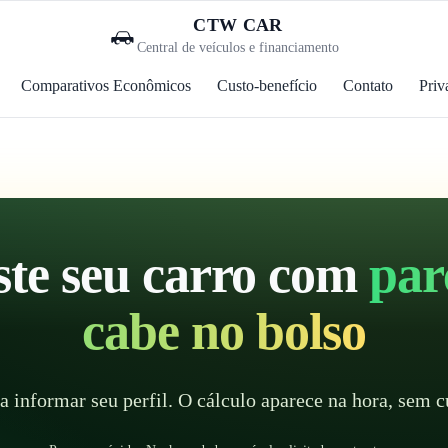
CTW CAR
Central de veículos e financiamento
Comparativos Econômicos
Custo-benefício
Contato
Priv
te seu carro com
par
cabe no bolso
a informar seu perfil. O cálculo aparece na hora, sem c