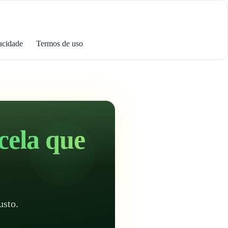
acidade
Termos de uso
cela que
usto.