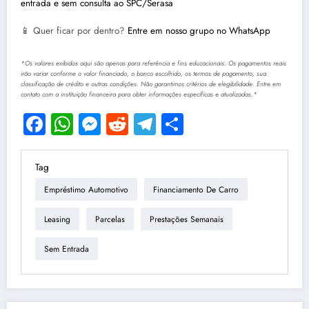
entrada e sem consulta ao SPC/Serasa
📱 Quer ficar por dentro?
Entre em nosso grupo no WhatsApp
*Os valores exibidos aqui são apenas para referência e fins educacionais. Os pagamentos reais
irão variar conforme o valor financiado, o banco escolhido, os termos de pagamento, sua
classificação de crédito e outras condições. Não garantimos critérios de elegibilidade. Entre em
contato com a instituição financeira para obter informações específicas e atualizadas.*
Facebook
WhatsApp
Messenger
Reddit
Telegram
Share
Tag
Empréstimo Automotivo
Financiamento De Carro
Leasing
Parcelas
Prestações Semanais
Sem Entrada