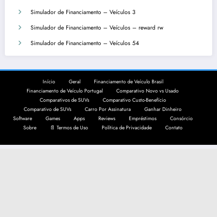
Simulador de Financiamento – Veículos 3
Simulador de Financiamento – Veículos – reward rw
Simulador de Financiamento – Veículos 54
Início
Geral
Financiamento de Veículo Brasil
Financiamento de Veículo Portugal
Comparativo Novo vs Usado
Comparativos de SUVs
Comparativo Custo-Benefício
Comparativo de SUVs
Carro Por Assinatura
Ganhar Dinheiro
Software
Games
Apps
Reviews
Empréstimos
Consórcio
Sobre
📄 Termos de Uso
Política de Privacidade
Contato