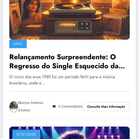
GERAL
Relançamento Surpreendente: O
Regresso do Single Esquecido da
Cantora Luísa Ganha Novos Ares
O início dos anos 1980 foi um período fértil para a música
brasileira, onde a…
Marcos Antonio
0 Comentários
Consulte Mais Informação
Silveira
07/07/2025