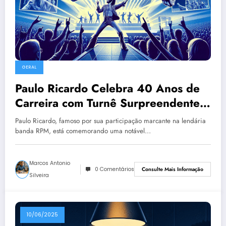
GERAL
Paulo Ricardo Celebra 40 Anos de
Carreira com Turnê Surpreendente e
Oportunidade Única que o Fez
Paulo Ricardo, famoso por sua participação marcante na lendária
Cantor
banda RPM, está comemorando uma notável…
Marcos Antonio
0 Comentários
Consulte Mais Informação
Silveira
10/06/2025