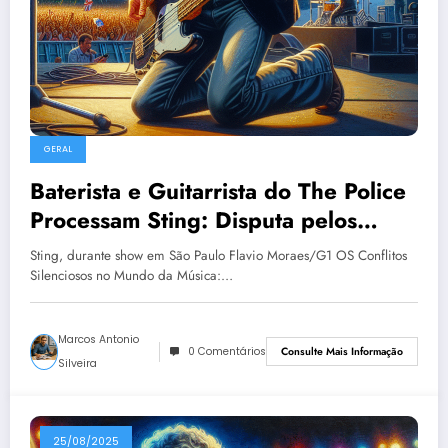
GERAL
Baterista e Guitarrista do The Police
Processam Sting: Disputa pelos
Direitos de ‘Every Breath You Take’
Sting, durante show em São Paulo Flavio Moraes/G1 OS Conflitos
Silenciosos no Mundo da Música:…
Marcos Antonio
0 Comentários
Consulte Mais Informação
Silveira
25/08/2025