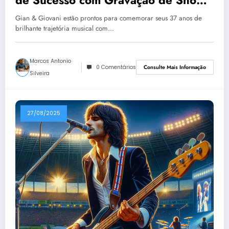
‘Planeta Sonho’ em Goiânia
Gian & Giovani estão prontos para comemorar seus 37 anos de
brilhante trajetória musical com…
Marcos Antonio
0 Comentários
Consulte Mais Informação
Silveira
27/08/2025