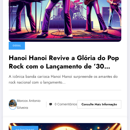
GERAL
Hanoi Hanoi Revive a Glória do Pop
Rock com o Lançamento de ’30
Anos de Insanidade – Ao Vivo’
A icônica banda carioca Hanoi Hanoi surpreende os amantes do
rock nacional com o lançamento…
Marcos Antonio
0 Comentários
Consulte Mais Informação
Silveira