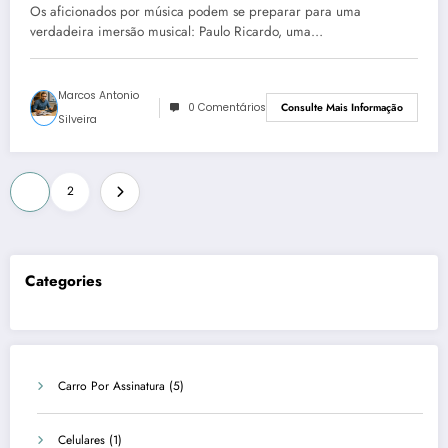
Podcast G1 Ouviu
Os aficionados por música podem se preparar para uma
verdadeira imersão musical: Paulo Ricardo, uma…
Marcos Antonio
0 Comentários
Consulte Mais Informação
Silveira
Paginação
1
2
de
posts
Categories
Carro Por Assinatura
(5)
Celulares
(1)