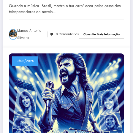
Anos de Silêncio
Quando a música 'Brasil, mostra a tua cara' ecoa pelas casas dos
telespectadores da novela…
Marcos Antonio
0 Comentários
Consulte Mais Informação
Silveira
10/06/2025