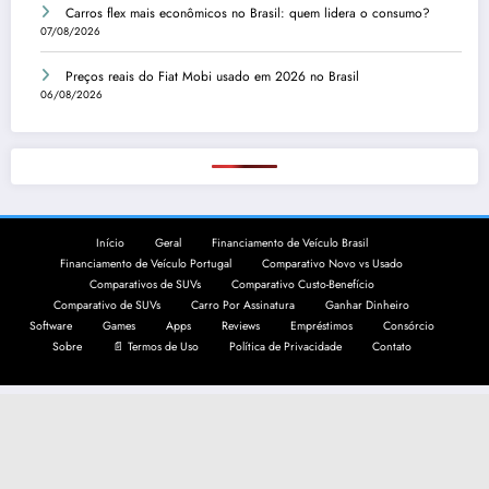
Carros flex mais econômicos no Brasil: quem lidera o consumo?
07/08/2026
Preços reais do Fiat Mobi usado em 2026 no Brasil
06/08/2026
Início
Geral
Financiamento de Veículo Brasil
Financiamento de Veículo Portugal
Comparativo Novo vs Usado
Comparativos de SUVs
Comparativo Custo-Benefício
Comparativo de SUVs
Carro Por Assinatura
Ganhar Dinheiro
Software
Games
Apps
Reviews
Empréstimos
Consórcio
Sobre
📄 Termos de Uso
Política de Privacidade
Contato