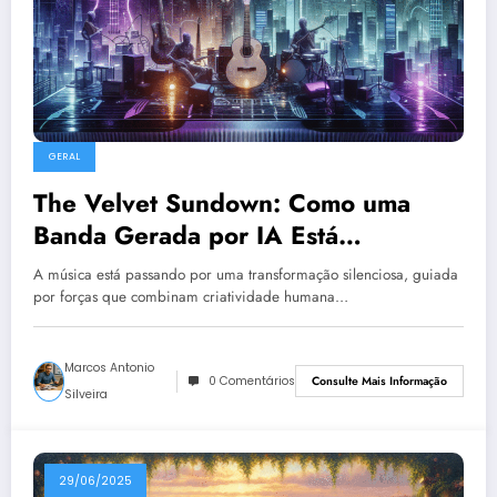
GERAL
The Velvet Sundown: Como uma
Banda Gerada por IA Está
Revolucionando o Cenário Musical
A música está passando por uma transformação silenciosa, guiada
por forças que combinam criatividade humana…
Marcos Antonio
0 Comentários
Consulte Mais Informação
Silveira
29/06/2025