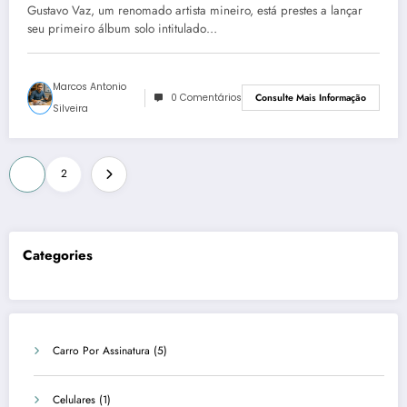
Capa
Gustavo Vaz, um renomado artista mineiro, está prestes a lançar
seu primeiro álbum solo intitulado…
Marcos Antonio
0 Comentários
Consulte Mais Informação
Silveira
Paginação
1
2
de
posts
Categories
Carro Por Assinatura
(5)
Celulares
(1)