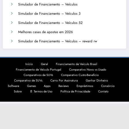
Simulador de Financiamento – Veículos
Simulador de Financiamento – Veículos 3
Simulador de Financiamento – Veículos 52
Melhores casas de apostas em 2026
Simulador de Financiamento – Veículos – reward rw
Início
Geral
Financiamento de Veículo Brasil
Financiamento de Veículo Portugal
Comparativo Novo vs Usado
Comparativos de SUVs
Comparativo Custo-Benefício
Comparativo de SUVs
Carro Por Assinatura
Ganhar Dinheiro
Software
Games
Apps
Reviews
Empréstimos
Consórcio
Sobre
📄 Termos de Uso
Política de Privacidade
Contato