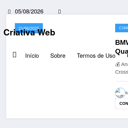
Pular
05/08/2026
para
o
conteúdo
Criativa Web
21/06/2025
COMP
BMW
Qua
Início
Sobre
Termos de Uso
💰 An
Cros
M
CON