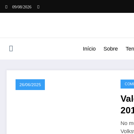
Pular
09/08/2026
para
o
conteúdo
Início
Sobre
Ter
COMP
26/06/2025
Va
20
No mu
Volks