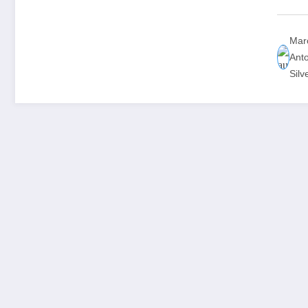
Mar
Ant
Silv