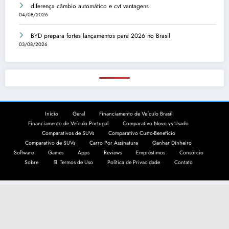
diferença câmbio automático e cvt vantagens
04/08/2026
BYD prepara fortes lançamentos para 2026 no Brasil
03/08/2026
Início
Geral
Financiamento de Veículo Brasil
Financiamento de Veículo Portugal
Comparativo Novo vs Usado
Comparativos de SUVs
Comparativo Custo-Benefício
Comparativo de SUVs
Carro Por Assinatura
Ganhar Dinheiro
Software
Games
Apps
Reviews
Empréstimos
Consórcio
Sobre
📄 Termos de Uso
Política de Privacidade
Contato