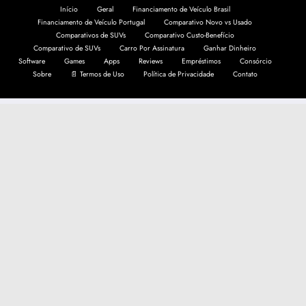
Início
Geral
Financiamento de Veículo Brasil
Financiamento de Veículo Portugal
Comparativo Novo vs Usado
Comparativos de SUVs
Comparativo Custo-Benefício
Comparativo de SUVs
Carro Por Assinatura
Ganhar Dinheiro
Software
Games
Apps
Reviews
Empréstimos
Consórcio
Sobre
📄 Termos de Uso
Política de Privacidade
Contato