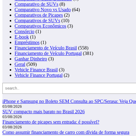
Comparativo de SUVs
(8)
Comparativo Novo vs Usado
(64)
Comparativos de Picapes
(2)
Comparativos de SUVs
(10)
Comparativos Econômicos
(3)
Consórcio
(1)
E-book
(1)
Empréstimos
(1)
Financiamento de Veículo Brasil
(558)
Financiamento de Veículo Portugal
(381)
Ganhar Dinheiro
(3)
Geral
(509)
Vehicle Finance Brasil
(3)
Vehicle Finance Portugal
(2)
Search
iPhone e Samsung no Boleto SEM Consulta ao SPC/Serasa: Veja Q
03/08/2026
SUV compacto mais barato no Brasil 2026
03/08/2026
Financiamento de picapes sem entrada: é possível?
03/08/2026
Como assumir financiamento de carro com dívida de forma segura