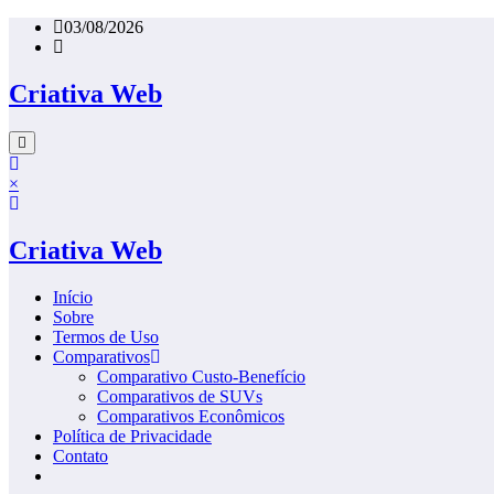
Pular
03/08/2026
para
o
conteúdo
Criativa Web
×
Criativa Web
Início
Sobre
Termos de Uso
Comparativos
Comparativo Custo-Benefício
Comparativos de SUVs
Comparativos Econômicos
Política de Privacidade
Contato