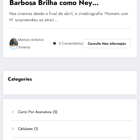
Barbosa Brilha como Ney
Matogrosso em ‘Homem com H’
Nos cinemas desde o final de abril, a cinebiografia 'Homem com
H' surpreendeu ao atrair…
Marcos Antonio
0 Comentários
Consulte Mais Informação
Silveira
Categories
Carro Por Assinatura
(5)
Celulares
(1)