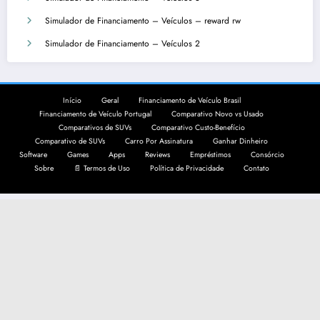
Simulador de Financiamento – Veículos – reward rw
Simulador de Financiamento – Veículos 2
Início
Geral
Financiamento de Veículo Brasil
Financiamento de Veículo Portugal
Comparativo Novo vs Usado
Comparativos de SUVs
Comparativo Custo-Benefício
Comparativo de SUVs
Carro Por Assinatura
Ganhar Dinheiro
Software
Games
Apps
Reviews
Empréstimos
Consórcio
Sobre
📄 Termos de Uso
Política de Privacidade
Contato