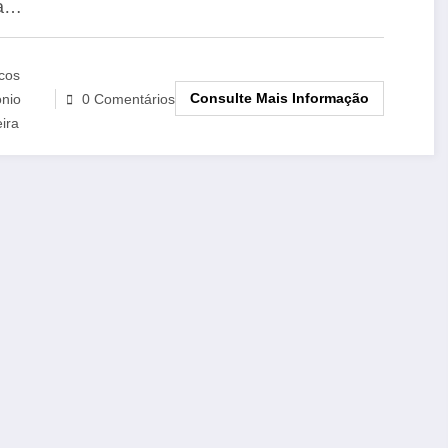
ta…
cos
Consulte Mais Informação
onio
0 Comentários
eira