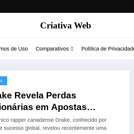
Criativa Web
mos de Uso
Comparativos
Política de Privacidad
AL
ake Revela Perdas
lionárias em Apostas
portivas: Um Mergulho no
nico rapper canadense Drake, conhecido por
de sucesso global, revelou recentemente uma
ndo do Risco