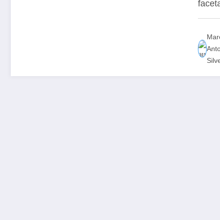
face
Mar
Ant
Silv