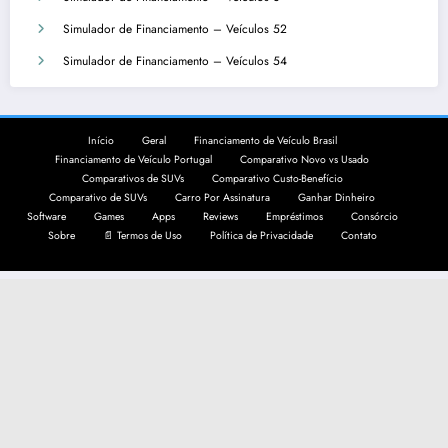
Simulador de Financiamento – Veículos 52
Simulador de Financiamento – Veículos 54
Início
Geral
Financiamento de Veículo Brasil
Financiamento de Veículo Portugal
Comparativo Novo vs Usado
Comparativos de SUVs
Comparativo Custo-Benefício
Comparativo de SUVs
Carro Por Assinatura
Ganhar Dinheiro
Software
Games
Apps
Reviews
Empréstimos
Consórcio
Sobre
📄 Termos de Uso
Política de Privacidade
Contato