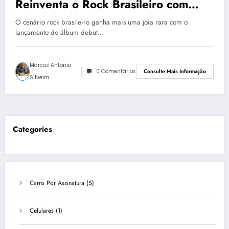
Reinventa o Rock Brasileiro com
Sotaque Cearense e Paulistano
O cenário rock brasileiro ganha mais uma joia rara com o
lançamento do álbum debut…
Marcos Antonio
0 Comentários
Consulte Mais Informação
Silveira
Categories
Carro Por Assinatura
(5)
Celulares
(1)