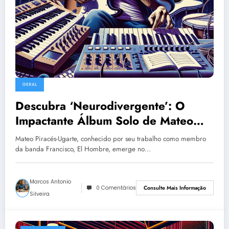
GERAL
Descubra ‘Neurodivergente’: O
Impactante Álbum Solo de Mateo
com Retratos Crús da Realidade
Mateo Piracés-Ugarte, conhecido por seu trabalho como membro
da banda Francisco, El Hombre, emerge no…
Marcos Antonio
0 Comentários
Consulte Mais Informação
Silveira