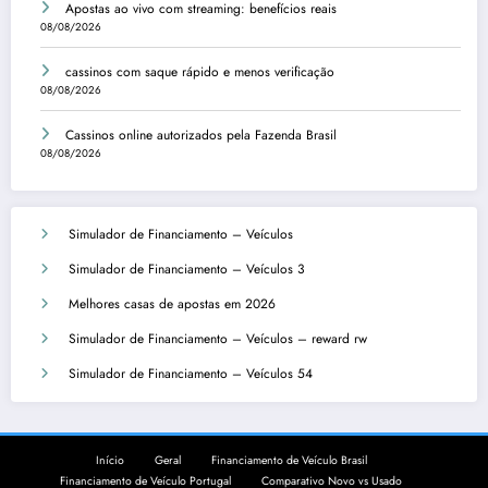
Apostas ao vivo com streaming: benefícios reais
08/08/2026
cassinos com saque rápido e menos verificação
08/08/2026
Cassinos online autorizados pela Fazenda Brasil
08/08/2026
Simulador de Financiamento – Veículos
Simulador de Financiamento – Veículos 3
Melhores casas de apostas em 2026
Simulador de Financiamento – Veículos – reward rw
Simulador de Financiamento – Veículos 54
Início
Geral
Financiamento de Veículo Brasil
Financiamento de Veículo Portugal
Comparativo Novo vs Usado