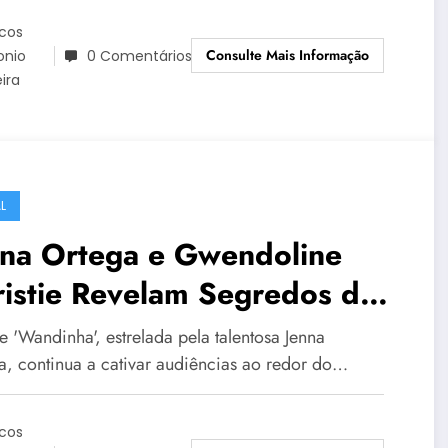
cos
Consulte Mais Informação
onio
0 Comentários
eira
L
nna Ortega e Gwendoline
istie Revelam Segredos de
andinha’, Renovada para
e 'Wandinha', estrelada pela talentosa Jenna
rceira Temporada
a, continua a cativar audiências ao redor do…
cos