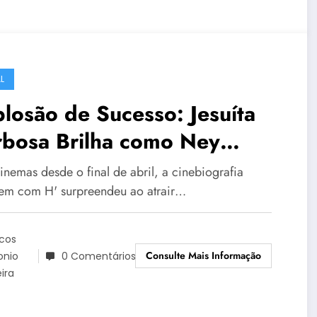
L
losão de Sucesso: Jesuíta
rbosa Brilha como Ney
togrosso em ‘Homem com
inemas desde o final de abril, a cinebiografia
m com H' surpreendeu ao atrair…
cos
Consulte Mais Informação
onio
0 Comentários
eira