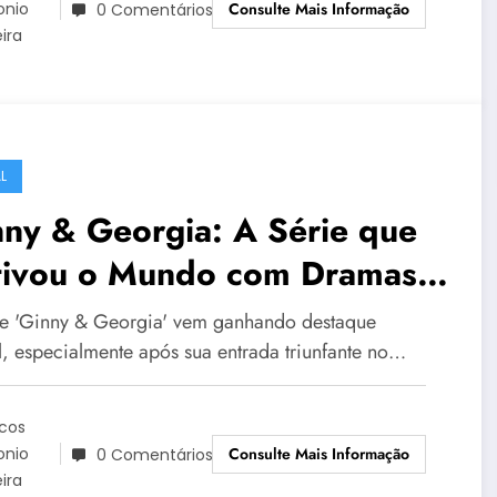
Consulte Mais Informação
onio
0 Comentários
eira
L
ny & Georgia: A Série que
tivou o Mundo com Dramas,
térios e Polêmicas
ie 'Ginny & Georgia' vem ganhando destaque
l, especialmente após sua entrada triunfante no…
cos
Consulte Mais Informação
onio
0 Comentários
eira