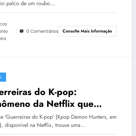
 foi palco de um roubo…
cos
Consulte Mais Informação
onio
0 Comentários
eira
L
rreiras do K-pop:
nômeno da Netflix que
nquista Cinemas e Corações
me 'Guerreiras do K-pop' (Kpop Demon Hunters, em
s), disponível na Netflix, trouxe uma…