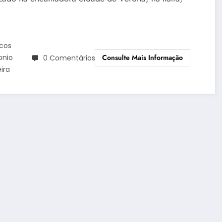
lia
cos
Consulte Mais Informação
onio
0 Comentários
eira