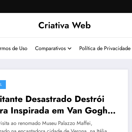
Criativa Web
ermos de Uso
Comparativos
Política de Privacidade
L
itante Desastrado Destrói
ra Inspirada em Van Gogh
Museu Palazzo Maffei, na
isita ao renomado Museu Palazzo Maffei,
izado na encantadora cidade de Verona, na Itália,