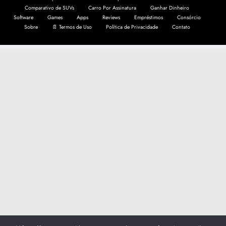
Comparativo de SUVs
Carro Por Assinatura
Ganhar Dinheiro
Software
Games
Apps
Reviews
Empréstimos
Consórcio
Sobre
📄 Termos de Uso
Política de Privacidade
Contato