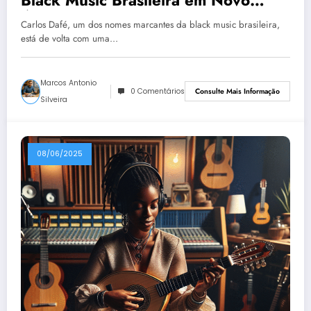
Álbum pelo Selo Jazz Is Dead
Carlos Dafé, um dos nomes marcantes da black music brasileira,
está de volta com uma…
Marcos Antonio
0 Comentários
Consulte Mais Informação
Silveira
08/06/2025