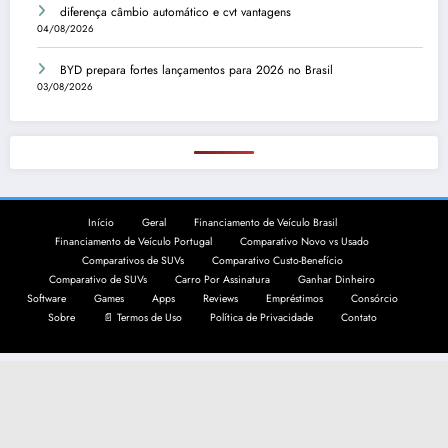
diferença câmbio automático e cvt vantagens
04/08/2026
BYD prepara fortes lançamentos para 2026 no Brasil
03/08/2026
Início
Geral
Financiamento de Veículo Brasil
Financiamento de Veículo Portugal
Comparativo Novo vs Usado
Comparativos de SUVs
Comparativo Custo-Benefício
Comparativo de SUVs
Carro Por Assinatura
Ganhar Dinheiro
Software
Games
Apps
Reviews
Empréstimos
Consórcio
Sobre
📄 Termos de Uso
Política de Privacidade
Contato