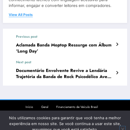
informar, engajar e converter leitores em compradores.
View All Posts
Previous post
Aclamada Banda Moptop Ressurge com Álbum
‘Long Day’
Next post
Documentário Envolvente Revive a Lendária
Trajetória da Banda de Rock Psicodélico Ave
Sangria
Início
Geral
Financiamento de Veículo Brasil
Financiamento de Veículo Portugal
Comparativo Novo vs Usado
Nós utilizamos cookies para garantir que você tenha a melhor
Comparativos de SUVs
Comparativo Custo-Benefício
Comparativo de SUVs
Carro Por Assinatura
Ganhar Dinheiro
experiência em nosso site. Se você continua a usar este site,
Software
Games
Apps
Reviews
Empréstimos
Consórcio
assumimos que você está satisfeito.