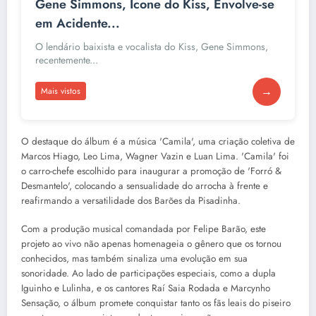
Gene Simmons, Ícone do Kiss, Envolve-se
em Acidente...
O lendário baixista e vocalista do Kiss, Gene Simmons,
recentemente...
→
Mais vistos
O destaque do álbum é a música 'Camila', uma criação coletiva de
Marcos Hiago, Leo Lima, Wagner Vazin e Luan Lima. 'Camila' foi
o carro-chefe escolhido para inaugurar a promoção de 'Forró &
Desmantelo', colocando a sensualidade do arrocha à frente e
reafirmando a versatilidade dos Barões da Pisadinha.
Com a produção musical comandada por Felipe Barão, este
projeto ao vivo não apenas homenageia o gênero que os tornou
conhecidos, mas também sinaliza uma evolução em sua
sonoridade. Ao lado de participações especiais, como a dupla
Iguinho e Lulinha, e os cantores Raí Saia Rodada e Marcynho
Sensação, o álbum promete conquistar tanto os fãs leais do piseiro