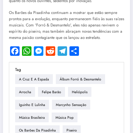
quanto os novos ouvintes, sedentos por inovação.
Os Barões da Pisadinha continuam a mostrar que estão sempre
prontos para a evolução, enquanto permanecem fiéis às suas raízes
musicais. Com 'Forró & Desmantelo', eles não apenas revivem o
espírito do piseiro, mas também abraçam novas tendências com a
mesma paixão contagiante que os lançou ao estrelato.
Facebook
WhatsApp
Messenger
Reddit
Telegram
Share
Tag
A Cruz E A Espada
Álbum Forró & Desmantelo
Arrocha
Felipe Barão
Heliópolis
Iguinho E Lulinha
Marcynho Sensação
Música Brasileira
Música Pop
Os Barões Da Pisadinha
Piseiro