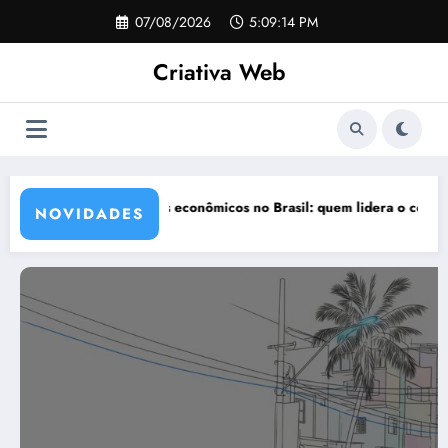
Pular
07/08/2026
5:09:15 PM
para
o
Criativa Web
conteúdo
rros flex mais econômicos no Brasil: quem lidera o consumo?
Preços
NOVIDADES