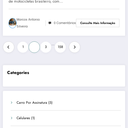
de motocicletas brasileiro, com…
Marcos Antonio
0 Comentários
Consulte Mais Informação
Silveira
Paginação
…
1
2
3
158
de
posts
Categories
Carro Por Assinatura
(5)
Celulares
(1)